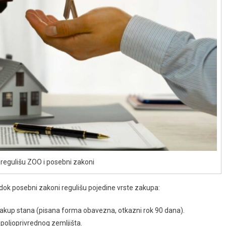
regulišu ZOO i posebni zakoni
 dok posebni zakoni regulišu pojedine vrste zakupa:
akup stana (pisana forma obavezna, otkazni rok 90 dana).
poljoprivrednog zemljišta.