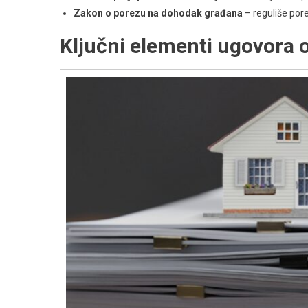
Zakon o porezu na dohodak građana
– reguliše por
Ključni elementi ugovora 