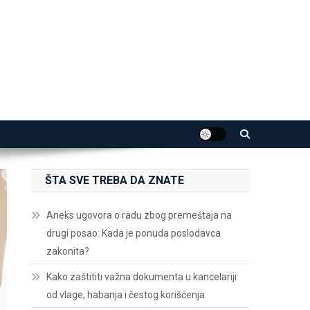
ŠTA SVE TREBA DA ZNATE
Aneks ugovora o radu zbog premeštaja na
drugi posao: Kada je ponuda poslodavca
zakonita?
Kako zaštititi važna dokumenta u kancelariji
od vlage, habanja i čestog korišćenja