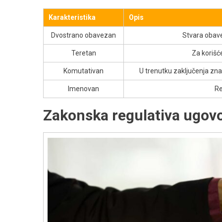
Karakteristika
Opis
Dvostrano obavezan
Stvara obav
Teretan
Za korišć
Komutativan
U trenutku zaključenja zna s
Imenovan
Re
Zakonska regulativa ugovo