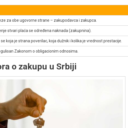
eze za obe ugovorne strane – zakupodavca i zakupca.
enje stvari plaća se određena naknada (zakupnina).
e koja je strana poverilac, koja dužnik i kolika je vrednost prestacije.
gulisan Zakonom o obligacionim odnosima.
ra o zakupu u Srbiji