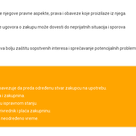
 njegove pravne aspekte, prava i obaveze koje proizilaze iz njega.
e ugovora o zakupu može dovesti do neprijatnih situacija i sporova
bolju zaštitu sopstvenih interesa i sprečavanje potencijalnih proble
bavezuje da preda određenu stvar zakupcu na upotrebu.
 i zakupnina.
u ispravnom stanju.
ivrednik i plaća zakupninu.
li neodređeno vreme.