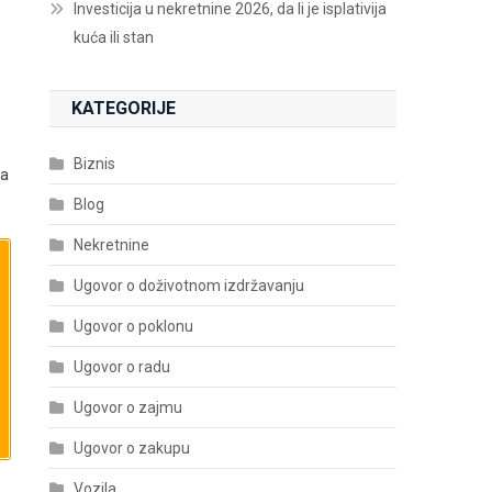
Investicija u nekretnine 2026, da li je isplativija
kuća ili stan
KATEGORIJE
Biznis
ma
Blog
Nekretnine
Ugovor o doživotnom izdržavanju
Ugovor o poklonu
Ugovor o radu
Ugovor o zajmu
Ugovor o zakupu
Vozila