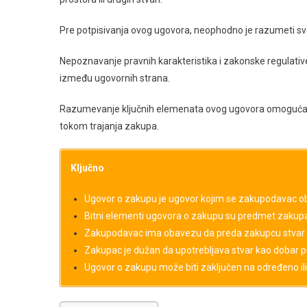
Pre potpisivanja ovog ugovora, neophodno je razumeti sve
Nepoznavanje pravnih karakteristika i zakonske regulativ
između ugovornih strana.
Razumevanje ključnih elemenata ovog ugovora omogućava 
tokom trajanja zakupa.
Ključno
Ugovor o zakupu je ugovor kojim se zakupodavac o
Bitni elementi ugovora o zakupu su predmet zakupa
Zakupodavac ima obavezu da preda zakupcu stvar 
Zakupac je dužan da upotrebljava stvar kao dobar pr
Ugovor o zakupu može biti zaključen na određeno i