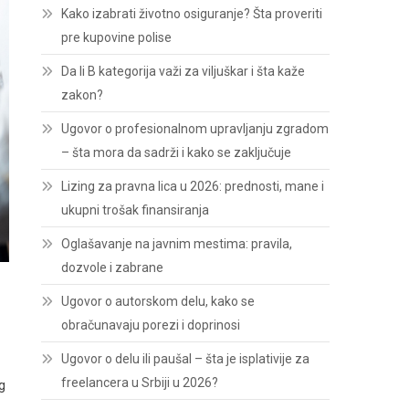
Kako izabrati životno osiguranje? Šta proveriti
pre kupovine polise
Da li B kategorija važi za viljuškar i šta kaže
zakon?
Ugovor o profesionalnom upravljanju zgradom
– šta mora da sadrži i kako se zaključuje
Lizing za pravna lica u 2026: prednosti, mane i
ukupni trošak finansiranja
Oglašavanje na javnim mestima: pravila,
dozvole i zabrane
Ugovor o autorskom delu, kako se
obračunavaju porezi i doprinosi
Ugovor o delu ili paušal – šta je isplativije za
freelancera u Srbiji u 2026?
g