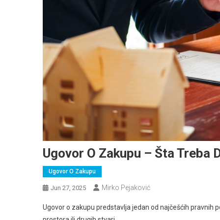
Ugovor O Zakupu – Šta Treba D
Ugovor O Zakupu
Mirko Pejaković
Jun 27, 2025
Ugovor o zakupu predstavlja jedan od najčešćih pravnih p
prostora ili drugih stvari.