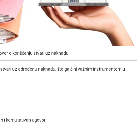
ovor o korišćenju stvari uz naknadu
tvari uz određenu naknadu, što ga čini važnim instrumentom u
an i komutativan ugovor.