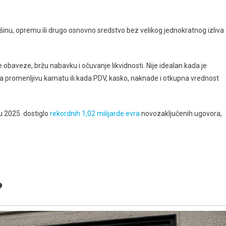
ašinu, opremu ili drugo osnovno sredstvo bez velikog jednokratnog izliva
obaveze, bržu nabavku i očuvanje likvidnosti. Nije idealan kada je
a promenljivu kamatu ili kada PDV, kasko, naknade i otkupna vrednost
ju 2025. dostiglo
rekordnih 1,02 milijarde evra
novozaključenih ugovora,
?