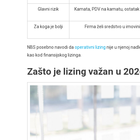
Glavni rizik
Kamata, PDV na kamatu, ostatak
Za koga je bolji
Firma želi sredstvo u imovini
NBS posebno navodi da
operativni lizing
nije u njenoj nadl
kao kod finansijskog lizinga.
Zašto je lizing važan u 20