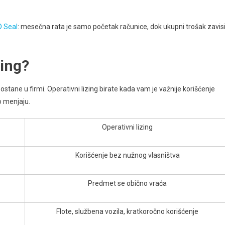
D Seal
: mesečna rata je samo početak računice, dok ukupni trošak zavis
zing?
 ostane u firmi. Operativni lizing birate kada vam je važnije korišćenje
o menjaju.
Operativni lizing
Korišćenje bez nužnog vlasništva
Predmet se obično vraća
Flote, službena vozila, kratkoročno korišćenje