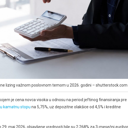
a čine lizing važnom poslovnom temom u 2026. godini – shutterstock.com
u kojem je cena novca visoka u odnosu na period jeftinog finansiranja pre
nu kamatnu stopu
na 5,75%, uz depozitne olakšice od 4,5% i kreditne
an 29. maj 2026, objavljene vrednosti bile su 2,268% za 3-mesečni euribor