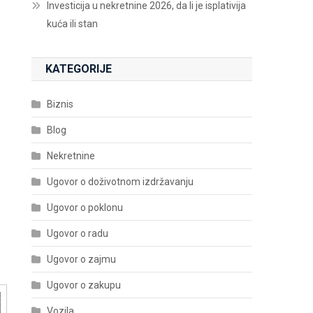
Investicija u nekretnine 2026, da li je isplativija
kuća ili stan
KATEGORIJE
Biznis
Blog
Nekretnine
Ugovor o doživotnom izdržavanju
Ugovor o poklonu
Ugovor o radu
Ugovor o zajmu
Ugovor o zakupu
Vozila