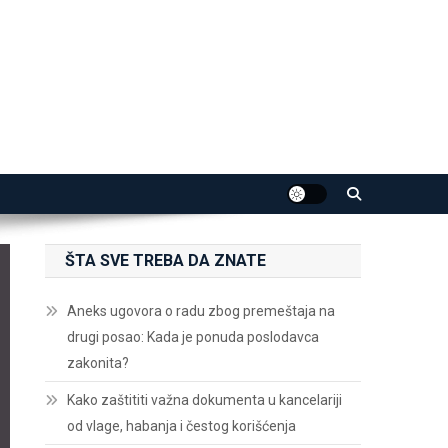
ŠTA SVE TREBA DA ZNATE
Aneks ugovora o radu zbog premeštaja na
drugi posao: Kada je ponuda poslodavca
zakonita?
Kako zaštititi važna dokumenta u kancelariji
od vlage, habanja i čestog korišćenja