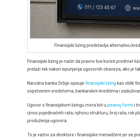
Finansijski lizing predstavlja alternativu k
Finansijski lizing je način da pravno lice koristi predmet 
prelazi tek nakon ispunjenja ugovornih obaveza, ako je 
Narodna banka Srbije opisuje
finansijski lizing
kao oblik fi
sopstvenim sredstvima, bankarskim kreditima i zaduživanj
Ugovor o finansijskom lizingu mora biti u
pisanoj formi
i t
iznos pojedinačnih rata, njihovu strukturu, broj rata, rok p
produženja ugovora.
To je važno za direktore i finansijske menadžere jer se pr