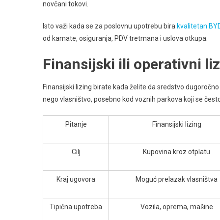
novčani tokovi.
Isto važi kada se za poslovnu upotrebu bira
kvalitetan BY
od kamate, osiguranja, PDV tretmana i uslova otkupa.
Finansijski ili operativni li
Finansijski lizing birate kada želite da sredstvo dugoročno
nego vlasništvo, posebno kod voznih parkova koji se čest
Pitanje
Finansijski lizing
Cilj
Kupovina kroz otplatu
Kraj ugovora
Moguć prelazak vlasništva
Tipična upotreba
Vozila, oprema, mašine