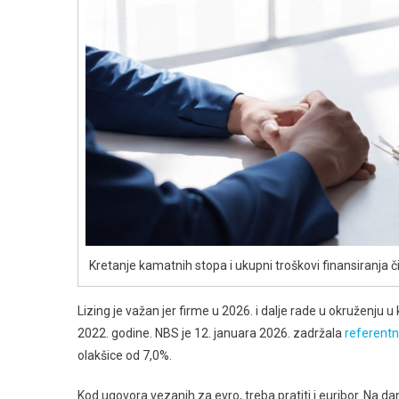
Kretanje kamatnih stopa i ukupni troškovi finansiranj
Lizing je važan jer firme u 2026. i dalje rade u okruženju 
2022. godine. NBS je 12. januara 2026. zadržala
referent
olakšice od 7,0%.
Kod ugovora vezanih za evro, treba pratiti i euribor. Na d