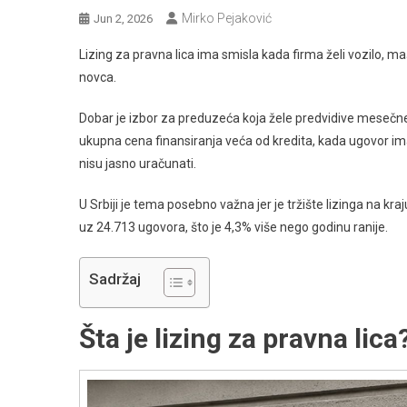
Mirko Pejaković
Jun 2, 2026
Lizing za pravna lica ima smisla kada firma želi vozilo, m
novca.
Dobar je izbor za preduzeća koja žele predvidive mesečne 
ukupna cena finansiranja veća od kredita, kada ugovor im
nisu jasno uračunati.
U Srbiji je tema posebno važna jer je tržište lizinga na kra
uz 24.713 ugovora, što je 4,3% više nego godinu ranije.
Sadržaj
Šta je lizing za pravna lica