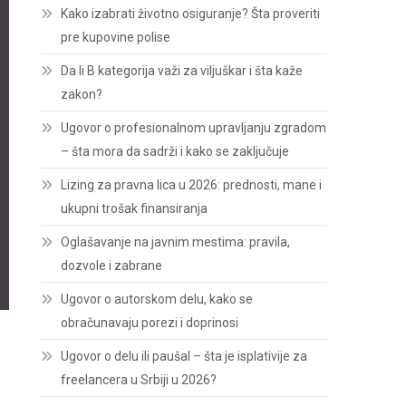
Kako izabrati životno osiguranje? Šta proveriti
pre kupovine polise
Da li B kategorija važi za viljuškar i šta kaže
zakon?
Ugovor o profesionalnom upravljanju zgradom
– šta mora da sadrži i kako se zaključuje
Lizing za pravna lica u 2026: prednosti, mane i
ukupni trošak finansiranja
Oglašavanje na javnim mestima: pravila,
dozvole i zabrane
Ugovor o autorskom delu, kako se
obračunavaju porezi i doprinosi
Ugovor o delu ili paušal – šta je isplativije za
freelancera u Srbiji u 2026?