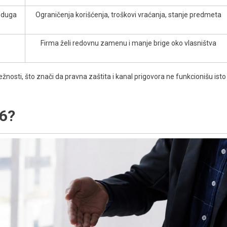
 duga
Ograničenja korišćenja, troškovi vraćanja, stanje predmeta
Firma želi redovnu zamenu i manje brige oko vlasništva
ežnosti, što znači da pravna zaštita i kanal prigovora ne funkcionišu isto
26?