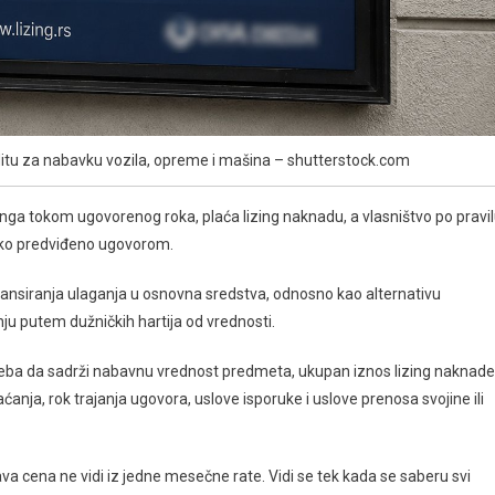
reditu za nabavku vozila, opreme i mašina – shutterstock.com
lizinga tokom ugovorenog roka, plaća lizing naknadu, a vlasništvo po pravi
tako predviđeno ugovorom.
nansiranja ulaganja u osnovna sredstva, odnosno kao alternativu
u putem dužničkih hartija od vrednosti.
reba da sadrži nabavnu vrednost predmeta, ukupan iznos lizing naknade
laćanja, rok trajanja ugovora, uslove isporuke i uslove prenosa svojine ili
ava cena ne vidi iz jedne mesečne rate. Vidi se tek kada se saberu svi