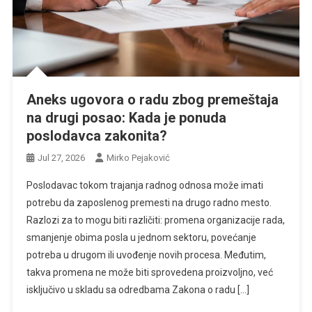
Aneks ugovora o radu zbog premeštaja
na drugi posao: Kada je ponuda
poslodavca zakonita?
Jul 27, 2026
Mirko Pejaković
Poslodavac tokom trajanja radnog odnosa može imati
potrebu da zaposlenog premesti na drugo radno mesto.
Razlozi za to mogu biti različiti: promena organizacije rada,
smanjenje obima posla u jednom sektoru, povećanje
potreba u drugom ili uvođenje novih procesa. Međutim,
takva promena ne može biti sprovedena proizvoljno, već
isključivo u skladu sa odredbama Zakona o radu […]