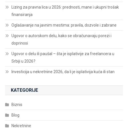
Lizing za pravna lica u 2026: prednosti, mane i ukupni trošak
finansiranja
Oglašavanje na javnim mestima: pravila, dozvole i zabrane
Ugovor o autorskom delu, kako se obračunavaju porezi i
doprinosi
Ugovor o delu ili paušal – šta je isplativije za freelancera u
Srbiji u 2026?
Investicija u nekretnine 2026, da li je isplativija kuća ili stan
KATEGORIJE
Biznis
Blog
Nekretnine