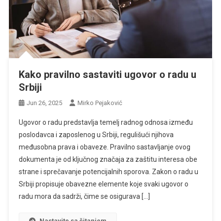
Kako pravilno sastaviti ugovor o radu u
Srbiji
Jun 26, 2025
Mirko Pejaković
Ugovor o radu predstavlja temelj radnog odnosa između
poslodavca i zaposlenog u Srbiji, regulišući njihova
međusobna prava i obaveze. Pravilno sastavljanje ovog
dokumenta je od ključnog značaja za zaštitu interesa obe
strane i sprečavanje potencijalnih sporova. Zakon o radu u
Srbiji propisuje obavezne elemente koje svaki ugovor o
radu mora da sadrži, čime se osigurava […]
Nastavite sa čitanjem