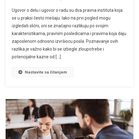
Ugovor o delu i ugovor o radu su dva pravna instituta koja
se u praksi često mešaju. Iako na prvi pogled mogu
izgledati slični, oni se značajno razlikuju po svojim
karakteristikama, pravnim posledicama i pravima koja daju
zaposlenom odnosno izvršiocu posla. Poznavanje ovih
razlika je važno kako bi se izbegle zloupotrebe i
potencijalne kazne od […]
Nastavite sa čitanjem