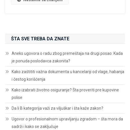
ŠTA SVE TREBA DA ZNATE
Aneks ugovora o radu zbog premeštaja na drugi posao: Kada
je ponuda poslodavca zakonita?
Kako zaštititi važna dokumenta u kancelariji od vlage, habanja
i čestog korišćenja
Kako izabrati životno osiguranje? Šta proveriti pre kupovine
polise
Da li B kategorija važi za viljuškar i šta kaže zakon?
Ugovor o profesionalnom upravljanju zgradom – šta mora da
sadrži i kako se zaključuje