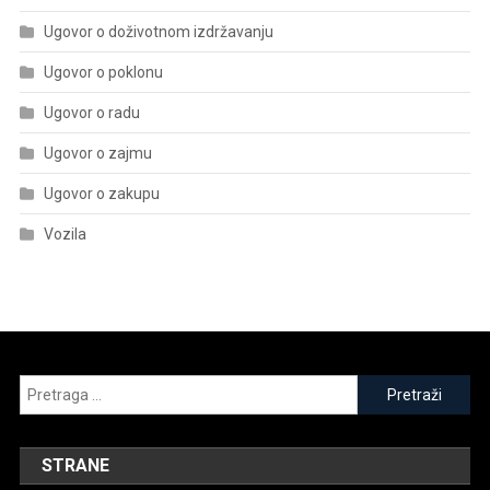
Ugovor o doživotnom izdržavanju
Ugovor o poklonu
Ugovor o radu
Ugovor o zajmu
Ugovor o zakupu
Vozila
Pretraga
za:
STRANE