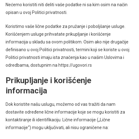
Nećemo koristiti niti deliti vaše podatke ni sa kim osim na način
opisan u ovoj Politici privatnosti.
Koristimo vaše lične podatke za pružanje i poboljšanje usluge.
Korišćenjem usluge prihvatate prikupljanje i korišćenje
informacija u skladu sa ovom politikom. Osim ako nije drugačije
definisano u ovoj Politici privatnosti, termini koji se koriste u ovoj
Politici privatnosti imaju ista značenja kao u našim Uslovima i
odredbama, dostupnim na https://ugovori.rs
Prikupljanje i korišćenje
informacija
Dok koristite našu uslugu, možemo od vas tražiti da nam
dostavite određene lične informacije koje se mogu koristiti za
kontaktiranje ili identifikaciju. Lične informacije („Lične
informacije“) mogu uključivati, ali nisu ograničene na: