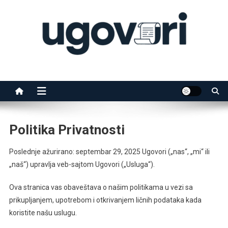
Skip
to
content
Ugovori
Vaš pravni vodič
Politika Privatnosti
Poslednje ažurirano: septembar 29, 2025 Ugovori („nas“, „mi“ ili
„naš“) upravlja veb-sajtom Ugovori („Usluga“).
Ova stranica vas obaveštava o našim politikama u vezi sa
prikupljanjem, upotrebom i otkrivanjem ličnih podataka kada
koristite našu uslugu.