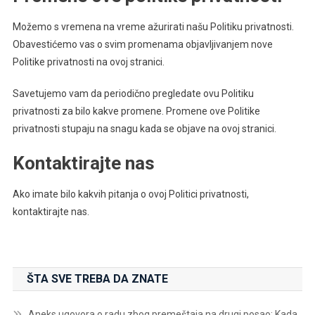
Možemo s vremena na vreme ažurirati našu Politiku privatnosti.
Obavestićemo vas o svim promenama objavljivanjem nove
Politike privatnosti na ovoj stranici.
Savetujemo vam da periodično pregledate ovu Politiku
privatnosti za bilo kakve promene. Promene ove Politike
privatnosti stupaju na snagu kada se objave na ovoj stranici.
Kontaktirajte nas
Ako imate bilo kakvih pitanja o ovoj Politici privatnosti,
kontaktirajte nas.
ŠTA SVE TREBA DA ZNATE
Aneks ugovora o radu zbog premeštaja na drugi posao: Kada