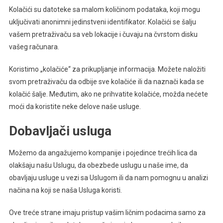
Kolačići su datoteke sa malom količinom podataka, koji mogu
uključivati anonimni jedinstveni identifikator. Kolačići se šalju
vašem pretraživaču sa veb lokacije i čuvaju na čvrstom disku
vašeg računara.
Koristimo „kolačiće“ za prikupljanje informacija. Možete naložiti
svom pretraživaču da odbije sve kolačiće ili da naznači kada se
kolačić šalje. Međutim, ako ne prihvatite kolačiće, možda nećete
moći da koristite neke delove naše usluge.
Dobavljači usluga
Možemo da angažujemo kompanije i pojedince trećih lica da
olakšaju našu Uslugu, da obezbede uslugu u naše ime, da
obavljaju usluge u vezi sa Uslugom ili da nam pomognu u analizi
načina na koji se naša Usluga koristi.
Ove treće strane imaju pristup vašim ličnim podacima samo za