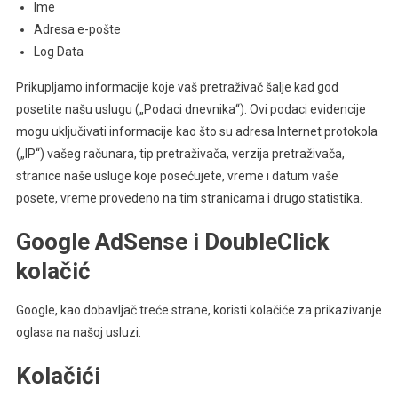
Ime
Adresa e-pošte
Log Data
Prikupljamo informacije koje vaš pretraživač šalje kad god
posetite našu uslugu („Podaci dnevnika“). Ovi podaci evidencije
mogu uključivati informacije kao što su adresa Internet protokola
(„IP“) vašeg računara, tip pretraživača, verzija pretraživača,
stranice naše usluge koje posećujete, vreme i datum vaše
posete, vreme provedeno na tim stranicama i drugo statistika.
Google AdSense i DoubleClick
kolačić
Google, kao dobavljač treće strane, koristi kolačiće za prikazivanje
oglasa na našoj usluzi.
Kolačići