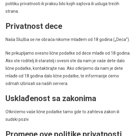
politiku privatnosti ili praksu bilo kojih sajtova ili usluga trećih
strana.
Privatnost dece
Naša Služba se ne obraća nikome mlađem od 18 godina („Deca“).
Ne prikupljamo svesno lične podatke od dece mlađe od 18 godina.
Ako ste roditelj ili staratelj i svesni ste da nam je vaše dete dalo
lične podatke, kontaktirajte nas. Ako otkrijemo da nam je dete
mlađe od 18 godina dalo lične podatke, te informacije ćemo
odmah izbrisati sa naših servera.
Usklađenost sa zakonima
Otkrićemo vaše lične podatke tamo gde to zahteva zakon ili
sudski poziv.
Promene ove politike privatnosti