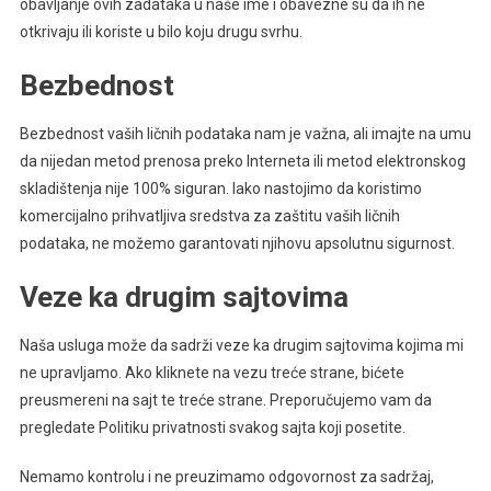
obavljanje ovih zadataka u naše ime i obavezne su da ih ne
otkrivaju ili koriste u bilo koju drugu svrhu.
Bezbednost
Bezbednost vaših ličnih podataka nam je važna, ali imajte na umu
da nijedan metod prenosa preko Interneta ili metod elektronskog
skladištenja nije 100% siguran. Iako nastojimo da koristimo
komercijalno prihvatljiva sredstva za zaštitu vaših ličnih
podataka, ne možemo garantovati njihovu apsolutnu sigurnost.
Veze ka drugim sajtovima
Naša usluga može da sadrži veze ka drugim sajtovima kojima mi
ne upravljamo. Ako kliknete na vezu treće strane, bićete
preusmereni na sajt te treće strane. Preporučujemo vam da
pregledate Politiku privatnosti svakog sajta koji posetite.
Nemamo kontrolu i ne preuzimamo odgovornost za sadržaj,