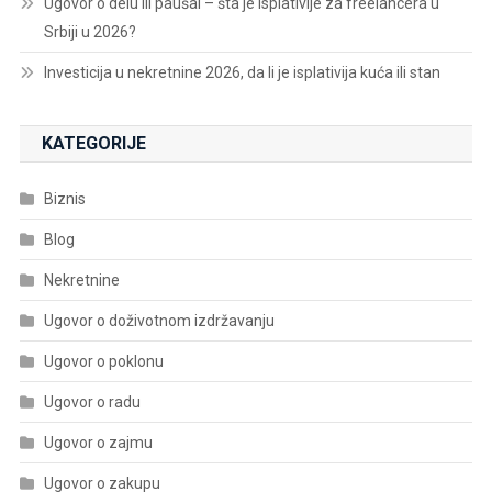
Ugovor o delu ili paušal – šta je isplativije za freelancera u
Srbiji u 2026?
Investicija u nekretnine 2026, da li je isplativija kuća ili stan
KATEGORIJE
Biznis
Blog
Nekretnine
Ugovor o doživotnom izdržavanju
Ugovor o poklonu
Ugovor o radu
Ugovor o zajmu
Ugovor o zakupu