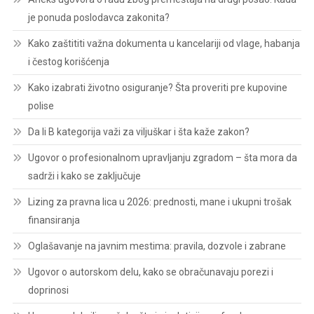
je ponuda poslodavca zakonita?
Kako zaštititi važna dokumenta u kancelariji od vlage, habanja
i čestog korišćenja
Kako izabrati životno osiguranje? Šta proveriti pre kupovine
polise
Da li B kategorija važi za viljuškar i šta kaže zakon?
Ugovor o profesionalnom upravljanju zgradom – šta mora da
sadrži i kako se zaključuje
Lizing za pravna lica u 2026: prednosti, mane i ukupni trošak
finansiranja
Oglašavanje na javnim mestima: pravila, dozvole i zabrane
Ugovor o autorskom delu, kako se obračunavaju porezi i
doprinosi