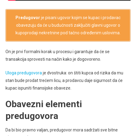
Predugovor
je pisani ugovor kojim se kupac i prodavac
obavezuju da će u budućnosti zaključiti glavni ugovor o
kupoprodaji nekretnine pod tačno određenim uslovima.
On je prvi formalni korak u procesu i garantuje da će se
transakcija sprovesti na način kako je dogovoreno.
Uloga predugovora
je dvostruka: on štiti kupca od rizika da mu
stan bude prodat trećem licu, a prodavcu daje sigurnost da će
kupac ispuniti finansijske obaveze.
Obavezni elementi
predugovora
Da bi bio pravno valjan, predugovor mora sadržati sve bitne