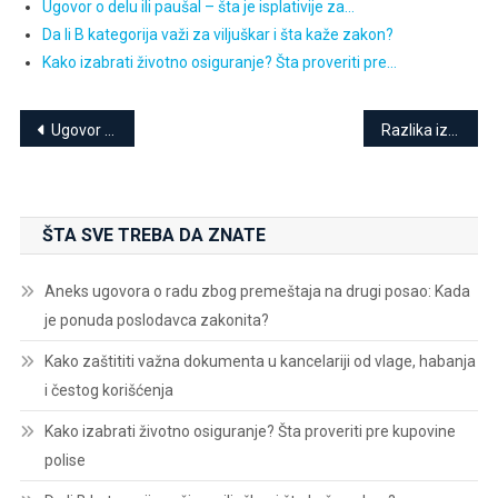
Ugovor o delu ili paušal – šta je isplativije za…
Da li B kategorija važi za viljuškar i šta kaže zakon?
Kako izabrati životno osiguranje? Šta proveriti pre…
Kretanje
Ugovor o doživotnom izdržavanju: šta treba znati pre potpisivanja
Razlika između ugovora o delu i ugovora o radu
članka
ŠTA SVE TREBA DA ZNATE
Aneks ugovora o radu zbog premeštaja na drugi posao: Kada
je ponuda poslodavca zakonita?
Kako zaštititi važna dokumenta u kancelariji od vlage, habanja
i čestog korišćenja
Kako izabrati životno osiguranje? Šta proveriti pre kupovine
polise