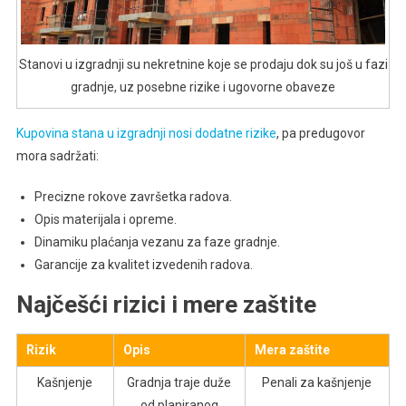
Stanovi u izgradnji su nekretnine koje se prodaju dok su još u fazi
gradnje, uz posebne rizike i ugovorne obaveze
Kupovina stana u izgradnji nosi dodatne rizike
, pa predugovor
mora sadržati:
Precizne rokove završetka radova.
Opis materijala i opreme.
Dinamiku plaćanja vezanu za faze gradnje.
Garancije za kvalitet izvedenih radova.
Najčešći rizici i mere zaštite
Rizik
Opis
Mera zaštite
Kašnjenje
Gradnja traje duže
Penali za kašnjenje
od planiranog