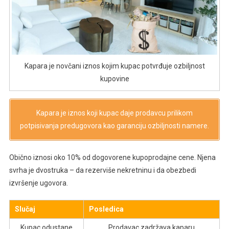
Kapara je novčani iznos kojim kupac potvrđuje ozbiljnost
kupovine
Kapara je iznos koji kupac daje prodavcu prilikom
potpisivanja predugovora kao garanciju ozbiljnosti namere.
Obično iznosi oko 10% od dogovorene kupoprodajne cene. Njena
svrha je dvostruka – da rezerviše nekretninu i da obezbedi
izvršenje ugovora.
Slučaj
Posledica
Kupac odustane
Prodavac zadržava kaparu