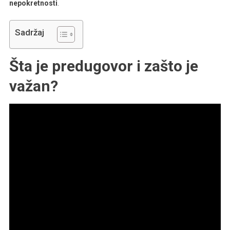
nepokretnosti
.
Sadržaj
Šta je predugovor i zašto je
važan?