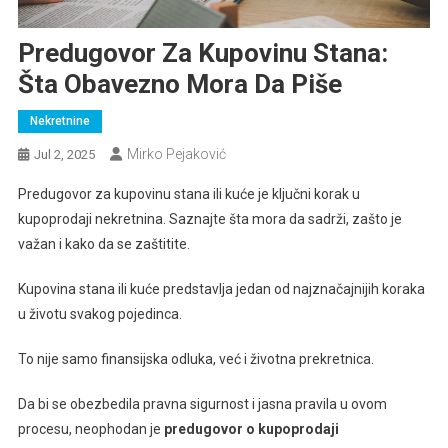
Predugovor Za Kupovinu Stana:
Šta Obavezno Mora Da Piše
Nekretnine
Mirko Pejaković
Jul 2, 2025
Predugovor za kupovinu stana ili kuće je ključni korak u
kupoprodaji nekretnina. Saznajte šta mora da sadrži, zašto je
važan i kako da se zaštitite.
Kupovina stana ili kuće predstavlja jedan od najznačajnijih koraka
u životu svakog pojedinca.
To nije samo finansijska odluka, već i životna prekretnica.
Da bi se obezbedila pravna sigurnost i jasna pravila u ovom
procesu, neophodan je
predugovor o kupoprodaji