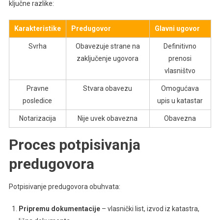
ključne razlike:
Karakteristike
Predugovor
Glavni ugovor
Svrha
Obavezuje strane na
Definitivno
zaključenje ugovora
prenosi
vlasništvo
Pravne
Stvara obavezu
Omogućava
posledice
upis u katastar
Notarizacija
Nije uvek obavezna
Obavezna
Proces potpisivanja
predugovora
Potpisivanje predugovora obuhvata:
Pripremu dokumentacije
– vlasnički list, izvod iz katastra,