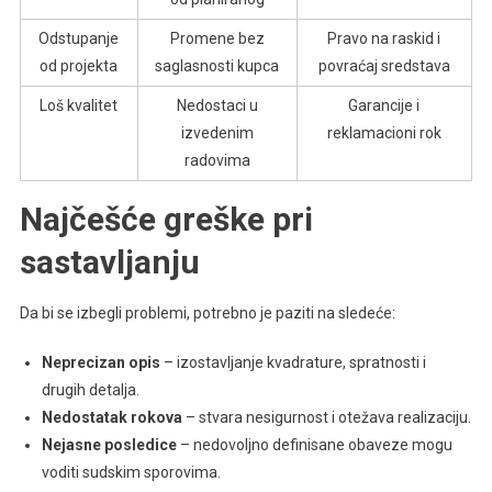
Odstupanje
Promene bez
Pravo na raskid i
od projekta
saglasnosti kupca
povraćaj sredstava
Loš kvalitet
Nedostaci u
Garancije i
izvedenim
reklamacioni rok
radovima
Najčešće greške pri
sastavljanju
Da bi se izbegli problemi, potrebno je paziti na sledeće:
Neprecizan opis
– izostavljanje kvadrature, spratnosti i
drugih detalja.
Nedostatak rokova
– stvara nesigurnost i otežava realizaciju.
Nejasne posledice
– nedovoljno definisane obaveze mogu
voditi sudskim sporovima.