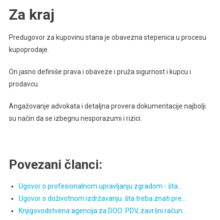
Za kraj
Predugovor za kupovinu stana je obavezna stepenica u procesu
kupoprodaje.
On jasno definiše prava i obaveze i pruža sigurnost i kupcu i
prodavcu.
Angažovanje advokata i detaljna provera dokumentacije najbolji
su način da se izbegnu nesporazumi i rizici.
Povezani članci:
Ugovor o profesionalnom upravljanju zgradom - šta…
Ugovor o doživotnom izdržavanju: šta treba znati pre…
Knjigovodstvena agencija za DOO: PDV, završni račun…