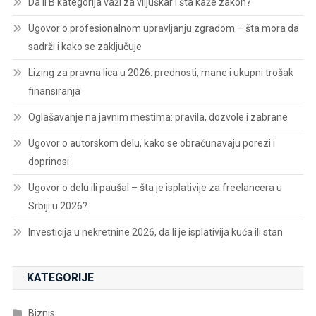
Da li B kategorija važi za viljuškar i šta kaže zakon?
Ugovor o profesionalnom upravljanju zgradom – šta mora da
sadrži i kako se zaključuje
Lizing za pravna lica u 2026: prednosti, mane i ukupni trošak
finansiranja
Oglašavanje na javnim mestima: pravila, dozvole i zabrane
Ugovor o autorskom delu, kako se obračunavaju porezi i
doprinosi
Ugovor o delu ili paušal – šta je isplativije za freelancera u
Srbiji u 2026?
Investicija u nekretnine 2026, da li je isplativija kuća ili stan
KATEGORIJE
Biznis