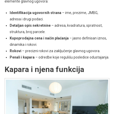
elemente glavnog ugovora:
Identifikacija ugovornih strana
– ime, prezime, JMBG,
adresa i drugi podaci.
Detaljan opis nekretnine
– adresa, kvadratura, spratnost,
struktura, broj parcele.
Kupoprodajna cena i način plaćanja
– jasno definisan iznos,
dinamika i rokovi.
Rokovi
– precizni rokovi za zaključenje glavnog ugovora.
Penali i kapara
– odredbe koje regulišu posledice odustajanja.
Kapara i njena funkcija