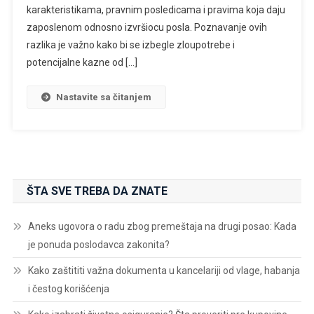
karakteristikama, pravnim posledicama i pravima koja daju
zaposlenom odnosno izvršiocu posla. Poznavanje ovih
razlika je važno kako bi se izbegle zloupotrebe i
potencijalne kazne od […]
Nastavite sa čitanjem
ŠTA SVE TREBA DA ZNATE
Aneks ugovora o radu zbog premeštaja na drugi posao: Kada
je ponuda poslodavca zakonita?
Kako zaštititi važna dokumenta u kancelariji od vlage, habanja
i čestog korišćenja