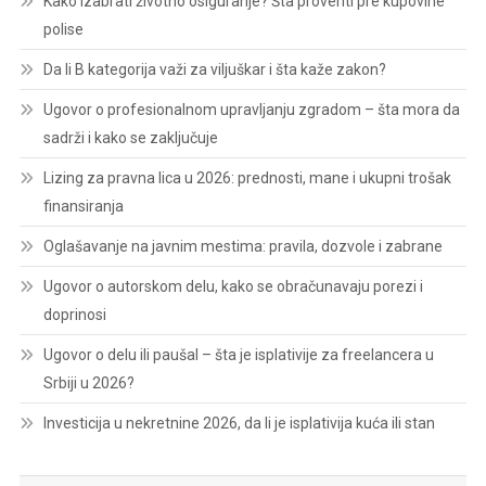
Kako izabrati životno osiguranje? Šta proveriti pre kupovine
polise
Da li B kategorija važi za viljuškar i šta kaže zakon?
Ugovor o profesionalnom upravljanju zgradom – šta mora da
sadrži i kako se zaključuje
Lizing za pravna lica u 2026: prednosti, mane i ukupni trošak
finansiranja
Oglašavanje na javnim mestima: pravila, dozvole i zabrane
Ugovor o autorskom delu, kako se obračunavaju porezi i
doprinosi
Ugovor o delu ili paušal – šta je isplativije za freelancera u
Srbiji u 2026?
Investicija u nekretnine 2026, da li je isplativija kuća ili stan