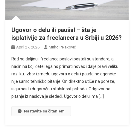
Ugovor o delu ili paušal – šta je
isplativije za freelancera u Srbiji u 2026?
April 27, 2026
Mirko Pejaković
Rad na daljinu i freelance poslovi postali su standard, ali
način na koji ćete legalno primati novac i dalje pravi veliku
razliku. Izbor između ugovora o delu i paušalne agencije
nije samo tehničko pitanje. On direktno utiče na poreze,
sigurnost i dugoročnu stabilnost prihoda. Odgovor na
pitanje iz naslova je sledeći. Ugovor o delu ima […]
Nastavite sa čitanjem